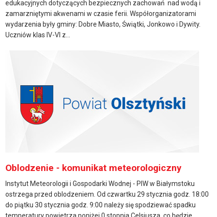
edukacyjnych dotyczących bezpiecznych zachowań nad wodą i
zamarzniętymi akwenami w czasie ferii. Współorganizatorami
wydarzenia były gminy: Dobre Miasto, Świątki, Jonkowo i Dywity.
Uczniów klas IV-VI z...
Oblodzenie - komunikat meteorologiczny
Instytut Meteorologii i Gospodarki Wodnej - PIW w Białymstoku
ostrzega przed oblodzeniem. Od czwartku 29 stycznia godz. 18:00
do piątku 30 stycznia godz. 9:00 należy się spodziewać spadku
temperatury powietrza poniżej 0 stopnia Celsjusza, co będzie