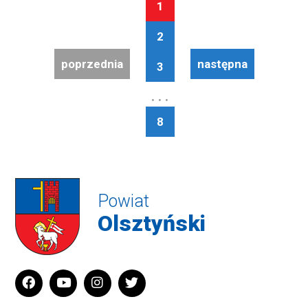
1
2
poprzednia
następna
3
. . .
8
Powiat
Olsztyński