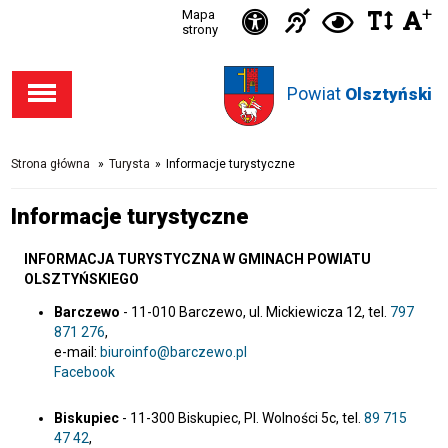
Ikonka
+
Ikonka
Ikonka
Mapa
Ikon
C
Przejdź
Przejdź
Przejdź
Przejdź
strony
zwięks
zwię
d
Informacja
deklaracja
do stopki
do menu
do opcji
do
odst
kontras
dla
dostępności
Powiat
w
Olsztyński
dostępności
głównego
wyszukiwarki
niesłysząc
tekśc
Strona główna
»
Turysta
»
Informacje turystyczne
Informacje turystyczne
INFORMACJA TURYSTYCZNA W GMINACH POWIATU
OLSZTYŃSKIEGO
Barczewo
- 11-010 Barczewo, ul. Mickiewicza 12, tel.
797
871 276
,
e-mail:
biuroinfo@barczewo.pl
Facebook
Biskupiec
- 11-300 Biskupiec, Pl. Wolności 5c, tel.
89 715
47 42
,