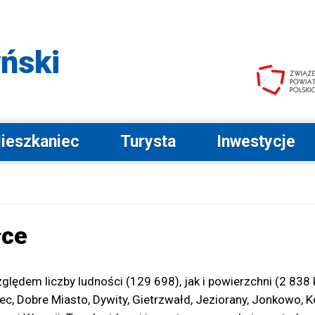
Przejdź do menu głównego
Przejdź do wyszukiwarki
Przejdź do stopki
Przejdź do opcji
dostępności
ński
ieszkaniec
Turysta
Inwestycje
łce
ględem liczby ludności (129 698), jak i powierzchni (2 838
, Dobre Miasto, Dywity, Gietrzwałd, Jeziorany, Jonkowo, Ko