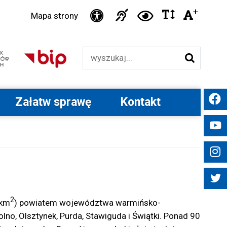
Ikonka
+
Ikonka
Ikonka
Ikonka
Czci
Mapa strony
zwiększ
zwiększ
duża
Informacja
deklaracja
odstępy
kontrast
Wyszukiwarka
dla
dostępności
w
niesłyszących
tekście
Załatw sprawę
Kontakt
2
 km
) powiatem województwa warmińsko-
lno, Olsztynek, Purda, Stawiguda i Świątki. Ponad 90