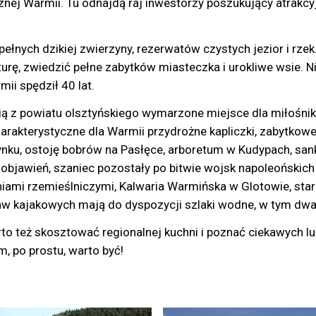
cznej Warmii. Tu odnajdą raj inwestorzy poszukujący atrak
łnych dzikiej zwierzyny, rezerwatów czystych jezior i rzek.
turę, zwiedzić pełne zabytków miasteczka i urokliwe wsie. N
ii spędził 40 lat.
ą z powiatu olsztyńskiego wymarzone miejsce dla miłośników
rakterystyczne dla Warmii przydrożne kapliczki, zabytkow
ynku, ostoję bobrów na Pasłęce, arboretum w Kudypach, san
jawień, szaniec pozostały po bitwie wojsk napoleońskich z
iami rzemieślniczymi, Kalwaria Warmińska w Glotowie, sta
ajakowych mają do dyspozycji szlaki wodne, w tym dwa 
też skosztować regionalnej kuchni i poznać ciekawych ludzi
m, po prostu, warto być!