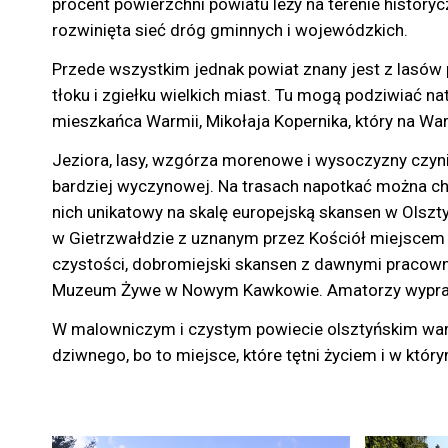
procent powierzchni powiatu leży na terenie history
rozwinięta sieć dróg gminnych i wojewódzkich.
Przede wszystkim jednak powiat znany jest z lasów pe
tłoku i zgiełku wielkich miast. Tu mogą podziwiać na
mieszkańca Warmii, Mikołaja Kopernika, który na Warm
Jeziora, lasy, wzgórza morenowe i wysoczyzny czyni
bardziej wyczynowej. Na trasach napotkać można cha
nich unikatowy na skalę europejską skansen w Olszt
w Gietrzwałdzie z uznanym przez Kościół miejscem ob
czystości, dobromiejski skansen z dawnymi pracown
Muzeum Żywe w Nowym Kawkowie. Amatorzy wypraw k
W malowniczym i czystym powiecie olsztyńskim warto 
dziwnego, bo to miejsce, które tętni życiem i w który