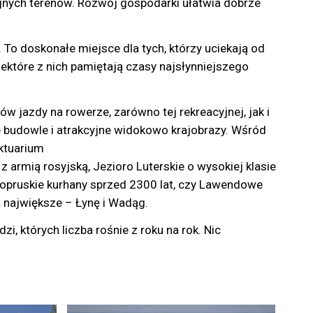
cyjnych terenów. Rozwój gospodarki ułatwia dobrze
 To doskonałe miejsce dla tych, którzy uciekają od
iektóre z nich pamiętają czasy najsłynniejszego
 jazdy na rowerze, zarówno tej rekreacyjnej, jak i
e budowle i atrakcyjne widokowo krajobrazy. Wśród
ktuarium
 armią rosyjską, Jezioro Luterskie o wysokiej klasie
ropruskie kurhany sprzed 2300 lat, czy Lawendowe
największe – Łynę i Wadąg.
, których liczba rośnie z roku na rok. Nic