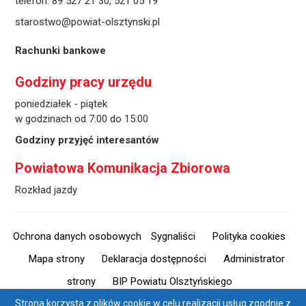
telefon:
89 527 21 30
,
521 05 19
starostwo@powiat-olsztynski.pl
Rachunki bankowe
Godziny pracy urzędu
poniedziałek - piątek
w godzinach od 7:00 do 15:00
Godziny przyjęć interesantów
Powiatowa Komunikacja Zbiorowa
Rozkład jazdy
Ochrona danych osobowych
Sygnaliści
Polityka cookies
Mapa strony
Deklaracja dostępności
Administrator
strony
BIP Powiatu Olsztyńskiego
Strona korzysta z plików cookie w celu realizacji usług zgodnie z