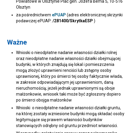
Powiatowe w Olsztynie Plac gen. Józefa Bema 5, 10-516
Olsztyn
za pośrednictwem
ePUAP
(adres elektronicznej skrzynki
podawczej ePUAP:
/281400/SkrytkaESP
)
Ważne
Wnioski o nieodpłatne nadanie własności działki rolnej
oraz nieodpłatne nadanie własności działki obejmującej
budynki, w których znajdują się lokal i pomieszczenia
mogą złożyć uprawnieni renciści lub zstępny osoby
uprawnionej, który po śmierci tej osoby faktycznie włada,
w zakresie odpowiadającym jej uprawnieniom, daną
nieruchomością; jeżeli jednak uprawnionymi są oboje
małżonkowie, wniosek taki może być zgłoszony dopiero
po śmierci obojga małżonków
Wnioski o nieodpłatne nadanie własności działki gruntu,
na której zostały wzniesione budynki mogą składać osoby
legitymujące się prawem własności budynków
stanowiących odrębny od gruntu przedmiot własności.