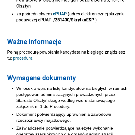
Powiatowe w Olsztynie Plac gen. Józefa Bema 5, 10-516
Olsztyn
za pośrednictwem
ePUAP
(adres elektronicznej skrzynki
podawczej ePUAP:
/281400/SkrytkaESP
)
Ważne informacje
Pełną procedurę powołania kandydata na biegłego znajdziesz
tu:
procedura
Wymagane dokumenty
Wniosek o wpis na listę kandydatów na biegłych w ramach
postępowań administracyjnych prowadzonych przez
Starostę Olsztyńskiego według wzoru stanowiącego
załącznik nr 1 do Procedury.
Dokument potwierdzający uprawnienia zawodowe
rzeczoznawcy majątkowego.
Zaświadczenie potwierdzające należyte wykonanie
operatów szacunkowych dla organów administracji