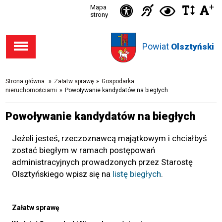
Ikonka
+
Ikonka
Ikonka
Mapa
Ikon
C
Przejdź
Przejdź
Przejdź
Przejdź
strony
zwięks
zwię
d
Informacja
deklaracja
do stopki
do menu
do opcji
do
odst
kontras
dla
dostępności
Powiat
w
Olsztyński
dostępności
głównego
wyszukiwarki
niesłysząc
tekśc
Strona główna
»
Załatw sprawę
»
Gospodarka
nieruchomościami
»
Powoływanie kandydatów na biegłych
Powoływanie kandydatów na biegłych
Jeżeli jesteś, rzeczoznawcą majątkowym i chciałbyś
zostać biegłym w ramach postępowań
administracyjnych prowadzonych przez Starostę
Olsztyńskiego wpisz się na
listę biegłych
.
Załatw sprawę