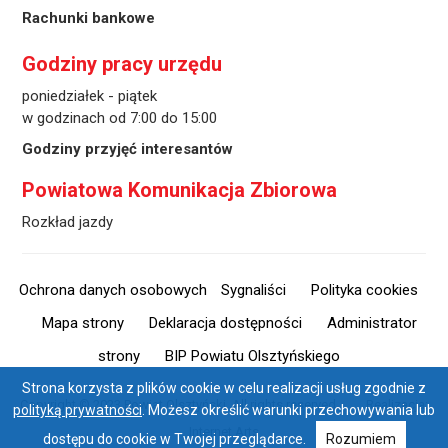
Rachunki bankowe
Godziny pracy urzędu
poniedziałek - piątek
w godzinach od 7:00 do 15:00
Godziny przyjęć interesantów
Powiatowa Komunikacja Zbiorowa
Rozkład jazdy
Ochrona danych osobowych
Sygnaliści
Polityka cookies
Mapa strony
Deklaracja dostępności
Administrator
strony
BIP Powiatu Olsztyńskiego
Strona korzysta z plików cookie w celu realizacji usług zgodnie z
Copyright © 2023 Powiat Olsztyński. All rights reserved. Realizacja:
polityką prywatności
. Możesz określić warunki przechowywania lub
Internet Arts
dostępu do cookie w Twojej przeglądarce.
Rozumiem