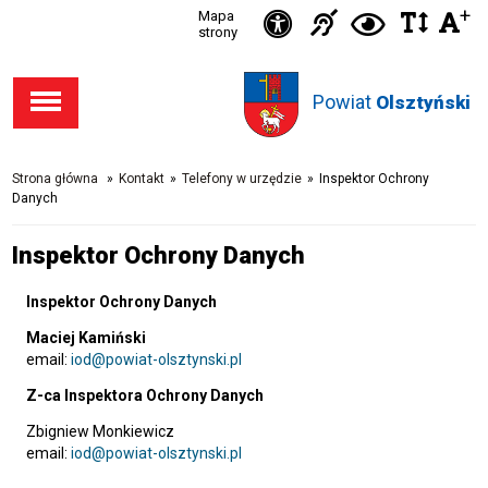
Ikonka
+
Ikonka
Ikonka
Mapa
Ikon
C
Przejdź
Przejdź
Przejdź
Przejdź
strony
zwięks
zwię
d
Informacja
deklaracja
do stopki
do menu
do opcji
do
odst
kontras
dla
dostępności
Powiat
w
Olsztyński
dostępności
głównego
wyszukiwarki
niesłysząc
tekśc
Strona główna
»
Kontakt
»
Telefony w urzędzie
»
Inspektor Ochrony
Danych
Inspektor Ochrony Danych
Inspektor Ochrony Danych
Maciej Kamiński
email:
iod@powiat-olsztynski.pl
Z-ca Inspektora Ochrony Danych
Zbigniew Monkiewicz
email:
iod@powiat-olsztynski.pl