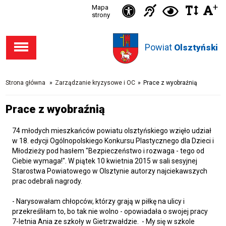
Ikonka
+
Ikonka
Ikonka
Mapa
Ikon
C
Przejdź
Przejdź
Przejdź
Przejdź
strony
zwięks
zwię
d
Informacja
deklaracja
do stopki
do menu
do opcji
do
odst
kontras
dla
dostępności
Powiat
w
Olsztyński
dostępności
głównego
wyszukiwarki
niesłysząc
tekśc
Strona główna
»
Zarządzanie kryzysowe i OC
»
Prace z wyobraźnią
Prace z wyobraźnią
74 młodych mieszkańców powiatu olsztyńskiego wzięło udział
w 18. edycji Ogólnopolskiego Konkursu Plastycznego dla Dzieci i
Młodzieży pod hasłem "Bezpieczeństwo i rozwaga - tego od
Ciebie wymaga!". W piątek 10 kwietnia 2015 w sali sesyjnej
Starostwa Powiatowego w Olsztynie autorzy najciekawszych
prac odebrali nagrody.
- Narysowałam chłopców, którzy grają w piłkę na ulicy i
przekreśliłam to, bo tak nie wolno - opowiadała o swojej pracy
7-letnia Ania ze szkoły w Gietrzwałdzie. - My się w szkole