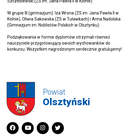
Szczeblewski (ZS im. Jana Pawła II w Kolnie).
W grupie III (gimnazjum): Iza Wrona (ZS im. Jana Pawła II w
Kolnie), Oliwia Sakowska (ZS w Tuławkach) i Anna Nadolska
(Gimnazjum im. Noblistów Polskich w Olsztynku).
Podziękowania w formie dyplomów otrzymali również
nauczyciele przygotowujący swoich wychowanków do
konkursu. Wszystkim nagrodzonym serdecznie gratulujemy!
Powiat
Olsztyński