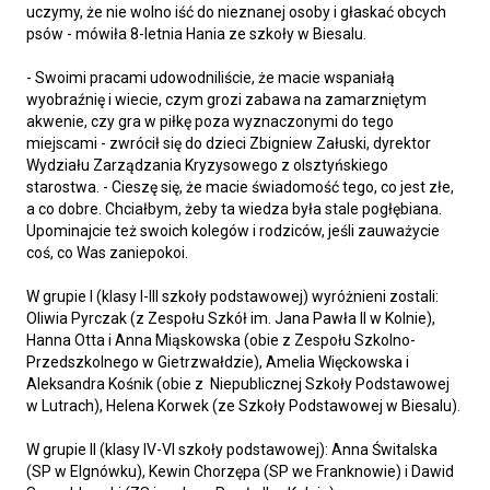
uczymy, że nie wolno iść do nieznanej osoby i głaskać obcych
psów - mówiła 8-letnia Hania ze szkoły w Biesalu.
- Swoimi pracami udowodniliście, że macie wspaniałą
wyobraźnię i wiecie, czym grozi zabawa na zamarzniętym
akwenie, czy gra w piłkę poza wyznaczonymi do tego
miejscami - zwrócił się do dzieci Zbigniew Załuski, dyrektor
Wydziału Zarządzania Kryzysowego z olsztyńskiego
starostwa. - Cieszę się, że macie świadomość tego, co jest złe,
a co dobre. Chciałbym, żeby ta wiedza była stale pogłębiana.
Upominajcie też swoich kolegów i rodziców, jeśli zauważycie
coś, co Was zaniepokoi.
W grupie I (klasy I-III szkoły podstawowej) wyróżnieni zostali:
Oliwia Pyrczak (z Zespołu Szkół im. Jana Pawła II w Kolnie),
Hanna Otta i Anna Miąskowska (obie z Zespołu Szkolno-
Przedszkolnego w Gietrzwałdzie), Amelia Więckowska i
Aleksandra Kośnik (obie z Niepublicznej Szkoły Podstawowej
w Lutrach), Helena Korwek (ze Szkoły Podstawowej w Biesalu).
W grupie II (klasy IV-VI szkoły podstawowej): Anna Świtalska
(SP w Elgnówku), Kewin Chorzępa (SP we Franknowie) i Dawid