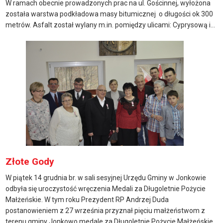
W ramach obecnie prowadzonych prac na ul. Gościnnej, wyłożona
została warstwa podkładowa masy bitumicznej o długości ok 300
metrów. Asfalt został wylany m.in. pomiędzy ulicami: Cyprysową i...
Złote Gody
W piątek 14 grudnia br. w sali sesyjnej Urzędu Gminy w Jonkowie
odbyła się uroczystość wręczenia Medali za Długoletnie Pożycie
Małżeńskie. W tym roku Prezydent RP Andrzej Duda
postanowieniem z 27 września przyznał pięciu małżeństwom z
terenu gminy Jonkowo medale za Długoletnie Pożycie Małżeńskie.