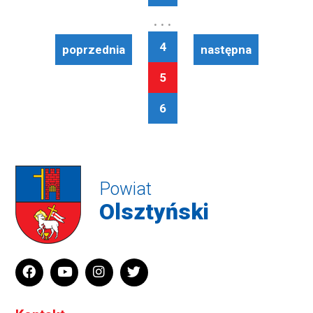
. . .
4
poprzednia
następna
5
6
Powiat
Olsztyński