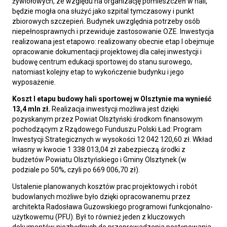
żywiołowych, ze względu na organizację pomieszczeń w hali,
będzie mogła ona służyć jako szpital tymczasowy i punkt
zbiorowych szczepień. Budynek uwzględnia potrzeby osób
niepełnosprawnych i przewiduje zastosowanie OZE. Inwestycja
realizowana jest etapowo: realizowany obecnie etap I obejmuje
opracowanie dokumentacji projektowej dla całej inwestycji i
budowę centrum edukacji sportowej do stanu surowego,
natomiast kolejny etap to wykończenie budynku i jego
wyposażenie.
Koszt I etapu budowy hali sportowej w Olsztynie ma wynieść
13,4 mln zł.
Realizacja inwestycji możliwa jest dzięki
pozyskanym przez Powiat Olsztyński środkom finansowym
pochodzącym z Rządowego Funduszu Polski Ład: Program
Inwestycji Strategicznych w wysokości 12 042 120,60 zł. Wkład
własny w kwocie 1 338 013,04 zł zabezpieczą środki z
budżetów Powiatu Olsztyńskiego i Gminy Olsztynek (w
podziale po 50%, czyli po 669 006,70 zł).
Ustalenie planowanych kosztów prac projektowych i robót
budowlanych możliwe było dzięki opracowanemu przez
architekta Radosława Guzowskiego programowi funkcjonalno-
użytkowemu (PFU). Był to również jeden z kluczowych
dokumentów niezbędnych do przeprowadzenia postępowania