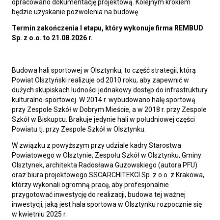
opracowano dokumentację projektową. Kolejnym krokiem
będzie uzyskanie pozwolenia na budowę.
Termin zakończenia I etapu, który wykonuje firma REMBUD
Sp. z o.o. to 21.08.2026 r.
Budowa hali sportowej w Olsztynku, to część strategii, którą
Powiat Olsztyński realizuje od 2010 roku, aby zapewnić w
dużych skupiskach ludności jednakowy dostęp do infrastruktury
kulturalno-sportowej. W 2014 r. wybudowano halę sportową
przy Zespole Szkół w Dobrym Mieście, a w 2018 r. przy Zespole
Szkół w Biskupcu. Brakuje jedynie hali w południowej części
Powiatu tj. przy Zespole Szkół w Olsztynku.
W związku z powyższym przy udziale kadry Starostwa
Powiatowego w Olsztynie, Zespołu Szkół w Olsztynku, Gminy
Olsztynek, architekta Radosława Guzowskiego (autora PFU)
oraz biura projektowego SSCARCHITEKCI Sp. z o.o. z Krakowa,
którzy wykonali ogromną pracę, aby profesjonalnie
przygotować inwestycję do realizacji, budowa tej ważnej
inwestycji, jaką jest hala sportowa w Olsztynku rozpocznie się
w kwietniu 2025 r.