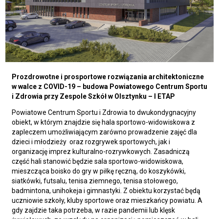
Prozdrowotne i prosportowe rozwiązania architektoniczne
w walce z COVID-19 – budowa Powiatowego Centrum Sportu
i Zdrowia przy Zespole Szkół w Olsztynku – I ETAP
Powiatowe Centrum Sportu i Zdrowia to dwukondygnacyjny
obiekt, w którym znajdzie się hala sportowo-widowiskowa z
zapleczem umożliwiającym zarówno prowadzenie zajęć dla
dzieci i młodzieży oraz rozgrywek sportowych, jak i
organizację imprez kulturalno-rozrywkowych. Zasadniczą
część hali stanowić będzie sala sportowo-widowiskowa,
mieszcząca boisko do gry w piłkę ręczną, do koszykówki,
siatkówki, futsalu, tenisa ziemnego, tenisa stołowego,
badmintona, unihokeja i gimnastyki. Z obiektu korzystać będą
uczniowie szkoły, kluby sportowe oraz mieszkańcy powiatu. A
gdy zajdzie taka potrzeba, w razie pandemii lub klęsk