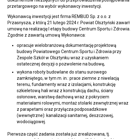
przetargowego na wybór wykonawcy inwestycji.
Wykonawcą inwestycji jest firma REMBUD Sp. z o.o. z
Przasnysza, z którą 21 lutego 2024 r. Powiat Olsztyński zawarł
umowę na realizację I etapy budowy Centrum Sportu i Zdrowia.
Zgodnie z zawartą umową Wykonawca:
opracuje wielobranżową dokumentację projektową
budowy Powiatowego Centrum Sportu i Zdrowia przy
Zespole Szkół w Olsztynku wraz z uzyskaniem
ostatecznej decyzji o pozwolenie na budowę,
wykona roboty budowlane do stanu surowego
zamkniętego, w tym m. in.: prace ziemne z niwelacją
terenu, fundamenty wraz z izolacjami, konstrukcję
szkieletową hali wraz z konstrukcją dachu, ściany
osłonowe, warstwę dachową wraz z pokryciem
materiałami rolowymi, montaż stolarki zewnętrznej wraz
z parapetami oraz przyłącza podposadzkowe
(wewnętrzne): kanalizacji sanitarnej, deszczowej,
wodociągowej.
Pierwsza część zadania została już zrealizowana, tj.