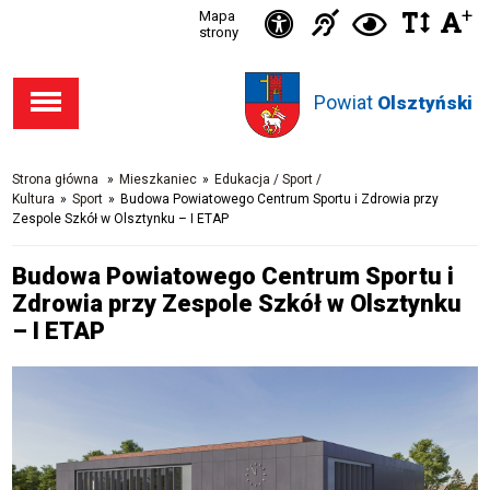
Ikonka
+
Ikonka
Ikonka
Mapa
Ikon
C
Przejdź
Przejdź
Przejdź
Przejdź
strony
zwięks
zwię
d
Informacja
deklaracja
do stopki
do menu
do opcji
do
odst
kontras
dla
dostępności
Powiat
w
Olsztyński
dostępności
głównego
wyszukiwarki
niesłysząc
tekśc
Strona główna
»
Mieszkaniec
»
Edukacja / Sport /
Kultura
»
Sport
»
Budowa Powiatowego Centrum Sportu i Zdrowia przy
Zespole Szkół w Olsztynku – I ETAP
Budowa Powiatowego Centrum Sportu i
Zdrowia przy Zespole Szkół w Olsztynku
– I ETAP