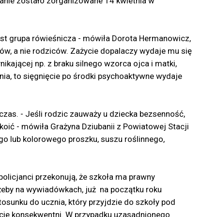
kanie zostało zorganizowane 14 kwietnia w
 jest grupa rówieśnicza - mówiła Dorota Hermanowicz,
ów, a nie
rodziców. Zażycie dopalaczy wydaje mu się
ikającej np. z braku silnego wzorca ojca i matki,
enia, to sięgnięcie po środki psychoaktywne wydaje
zas. - Jeśli rodzic zauważy u dziecka bezsenność,
koić - mówiła Grażyna Dziubanii z Powiatowej Stacji
ego lub kolorowego proszku, suszu roślinnego,
policjanci przekonują, że szkoła ma prawny
 żeby na wywiadówkach, już na początku roku
sunku do ucznia, który przyjdzie do szkoły pod
źcie konsekwentni. W przypadku uzasadnionego