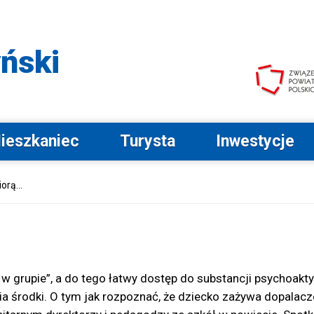
Przejdź do menu głównego
Przejdź do wyszukiwarki
Przejdź do stopki
Przejdź do opcji
dostępności
ński
ieszkaniec
Turysta
Inwestycje
orą...
a w grupie”, a do tego łatwy dostęp do substancji psychoak
cia środki. O tym jak rozpoznać, że dziecko zażywa dopalac