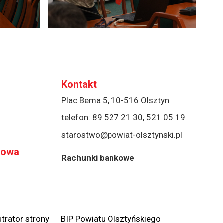
Kontakt
Plac Bema 5, 10-516 Olsztyn
telefon:
89 527 21 30
,
521 05 19
starostwo@powiat-olsztynski.pl
rowa
Rachunki bankowe
trator strony
BIP Powiatu Olsztyńskiego