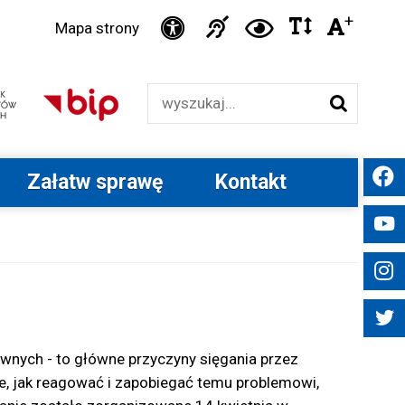
Ikonka
+
Ikonka
Ikonka
Ikonka
Czci
Mapa strony
zwiększ
zwiększ
duża
Informacja
deklaracja
odstępy
kontrast
Wyszukiwarka
dla
dostępności
w
niesłyszących
tekście
Załatw sprawę
Kontakt
tywnych - to główne przyczyny sięgania przez
ze, jak reagować i zapobiegać temu problemowi,