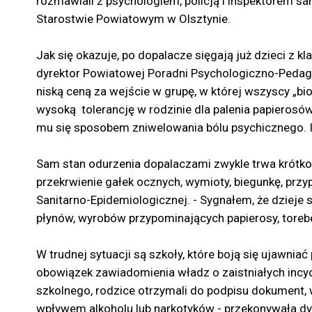
rozmawiali z psychologiem, policją i inspektorem s
Starostwie Powiatowym w Olsztynie.
Jak się okazuje, po dopalacze sięgają już dzieci z 
dyrektor Powiatowej Poradni Psychologiczno-Pedagog
niską ceną za wejście w grupę, w której wszyscy „bio
wysoką tolerancję w rodzinie dla palenia papierosów
mu się sposobem zniwelowania bólu psychicznego. I
Sam stan odurzenia dopalaczami zwykle trwa krótko,
przekrwienie gałek ocznych, wymioty, biegunkę, przy
Sanitarno-Epidemiologicznej. - Sygnałem, że dzieje 
płynów, wyrobów przypominających papierosy, torebe
W trudnej sytuacji są szkoły, które boją się ujawni
obowiązek zawiadomienia władz o zaistniałych incyd
szkolnego, rodzice otrzymali do podpisu dokument,
wpływem alkoholu lub narkotyków - przekonywała dy