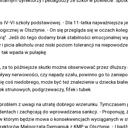
anitarnym dyrektorzy i pedagodzy ze szkół w powiecie. Spot
klas IV-VI szkoły podstawowej. - Dla 11-latka najważniejsza
icznej w Olsztynie. - On się przegląda się w oczach koleg
rą”. Jeśli do tego dodamy brak stabilności emocjonalnej wyn
 i picia alkoholu oraz niski poziom tolerancji na niepowodz
 tak wpada w pułapkę.
 za to późniejsze skutki można obserwować przez dłuższy c
pływy nerwowości, czy napady szału, powinno go to zaniepo
się coś niedobrego, może być też znalezienie u dziecka biał
k strunowych, podgrzewaczy, fifek i tubek.
ać problem z uwagi na utratę dobrego wizerunku. Tymczasem 
entach i zachęcają do wprowadzania sankcji. - Proponuję,
 w którym będzie mowa o konsekwencjach wyciąganych w sto
rektorów Małgorzata Demianiuk z KMP w Olsztynie. - I bąd