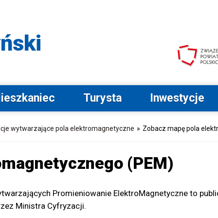
Przejdź do menu głównego
Przejdź do wyszukiwarki
Przejdź do stopki
Przejdź do opcji
dostępności
ński
ieszkaniec
Turysta
Inwestycje
acje wytwarzające pola elektromagnetyczne
»
Zobacz mapę pola elek
romagnetycznego (PEM)
wytwarzających Promieniowanie ElektroMagnetyczne to publi
z Ministra Cyfryzacji.