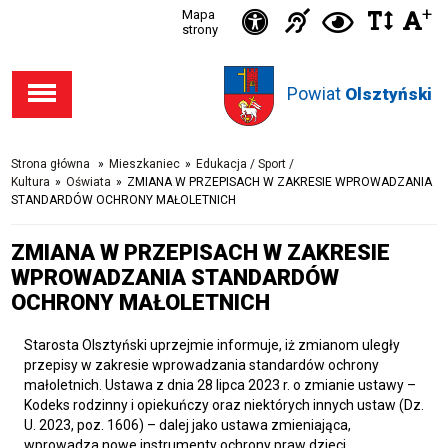
Ikonka
+
Ikonka
Ikonka
Mapa
Ikon
C
Przejdź
Przejdź
Przejdź
Przejdź
strony
zwięks
zwię
d
Informacja
deklaracja
do stopki
do menu
do opcji
do
odst
kontras
dla
dostępności
Powiat
w
Olsztyński
dostępności
głównego
wyszukiwarki
niesłysząc
tekśc
Strona główna
»
Mieszkaniec
»
Edukacja / Sport /
Kultura
»
Oświata
»
ZMIANA W PRZEPISACH W ZAKRESIE WPROWADZANIA
STANDARDÓW OCHRONY MAŁOLETNICH
ZMIANA W PRZEPISACH W ZAKRESIE
WPROWADZANIA STANDARDÓW
OCHRONY MAŁOLETNICH
Starosta Olsztyński uprzejmie informuje, iż zmianom uległy
przepisy w zakresie wprowadzania standardów ochrony
małoletnich. Ustawa z dnia 28 lipca 2023 r. o zmianie ustawy –
Kodeks rodzinny i opiekuńczy oraz niektórych innych ustaw (Dz.
U. 2023, poz. 1606) – dalej jako ustawa zmieniająca,
wprowadza nowe instrumenty ochrony praw dzieci.