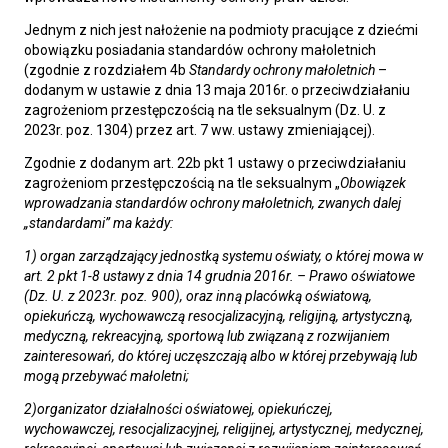
Jednym z nich jest nałożenie na podmioty pracujące z dziećmi
obowiązku posiadania standardów ochrony małoletnich
(zgodnie z rozdziałem 4b
Standardy ochrony małoletnich
–
dodanym w ustawie z dnia 13 maja 2016r. o przeciwdziałaniu
zagrożeniom przestępczością na tle seksualnym (Dz. U. z
2023r. poz. 1304) przez art. 7 ww. ustawy zmieniającej).
Zgodnie z dodanym art. 22b pkt 1 ustawy o przeciwdziałaniu
zagrożeniom przestępczością na tle seksualnym „
Obowiązek
wprowadzania standardów ochrony małoletnich, zwanych dalej
„standardami” ma każdy:
1) organ zarządzający jednostką systemu oświaty, o której mowa w
art. 2 pkt 1-8 ustawy z dnia 14 grudnia 2016r. – Prawo oświatowe
(Dz. U. z 2023r. poz. 900), oraz inną placówką oświatową,
opiekuńczą, wychowawczą resocjalizacyjną, religijną, artystyczną,
medyczną, rekreacyjną, sportową lub związaną z rozwijaniem
zainteresowań, do której uczęszczają albo w której przebywają lub
mogą przebywać małoletni;
2)organizator działalności oświatowej, opiekuńczej,
wychowawczej, resocjalizacyjnej, religijnej, artystycznej, medycznej,