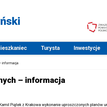
Przejdź do menu głównego
Przejdź do wyszukiwarki
Przejdź do stopki
Przejdź do opcji
dostępności
ński
ieszkaniec
Turysta
Inwestycje
– informacja
nych – informacja
-R Kamil Piątek z Krakowa wykonanie uproszczonych planów 