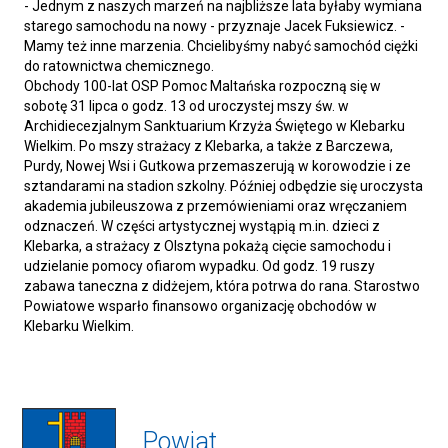
- Jednym z naszych marzeń na najbliższe lata byłaby wymiana
starego samochodu na nowy - przyznaje Jacek Fuksiewicz. -
Mamy też inne marzenia. Chcielibyśmy nabyć samochód ciężki
do ratownictwa chemicznego.
Obchody 100-lat OSP Pomoc Maltańska rozpoczną się w
sobotę 31 lipca o godz. 13 od uroczystej mszy św. w
Archidiecezjalnym Sanktuarium Krzyża Świętego w Klebarku
Wielkim. Po mszy strażacy z Klebarka, a także z Barczewa,
Purdy, Nowej Wsi i Gutkowa przemaszerują w korowodzie i ze
sztandarami na stadion szkolny. Później odbędzie się uroczysta
akademia jubileuszowa z przemówieniami oraz wręczaniem
odznaczeń. W części artystycznej wystąpią m.in. dzieci z
Klebarka, a strażacy z Olsztyna pokażą cięcie samochodu i
udzielanie pomocy ofiarom wypadku. Od godz. 19 ruszy
zabawa taneczna z didżejem, która potrwa do rana. Starostwo
Powiatowe wsparło finansowo organizację obchodów w
Klebarku Wielkim.
Powiat