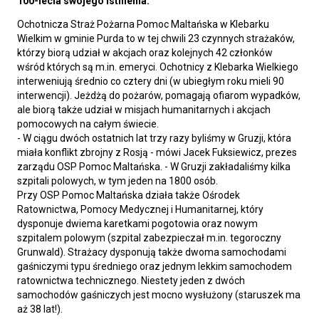
100-lecia swojego istnienia.
Ochotnicza Straż Pożarna Pomoc Maltańska w Klebarku
Wielkim w gminie Purda to w tej chwili 23 czynnych strażaków,
którzy biorą udział w akcjach oraz kolejnych 42 członków
wśród których są m.in. emeryci. Ochotnicy z Klebarka Wielkiego
interweniują średnio co cztery dni (w ubiegłym roku mieli 90
interwencji). Jeżdżą do pożarów, pomagają ofiarom wypadków,
ale biorą także udział w misjach humanitarnych i akcjach
pomocowych na całym świecie.
- W ciągu dwóch ostatnich lat trzy razy byliśmy w Gruzji, która
miała konflikt zbrojny z Rosją - mówi Jacek Fuksiewicz, prezes
zarządu OSP Pomoc Maltańska. - W Gruzji zakładaliśmy kilka
szpitali polowych, w tym jeden na 1800 osób.
Przy OSP Pomoc Maltańska działa także Ośrodek
Ratownictwa, Pomocy Medycznej i Humanitarnej, który
dysponuje dwiema karetkami pogotowia oraz nowym
szpitalem polowym (szpital zabezpieczał m.in. tegoroczny
Grunwald). Strażacy dysponują także dwoma samochodami
gaśniczymi typu średniego oraz jednym lekkim samochodem
ratownictwa technicznego. Niestety jeden z dwóch
samochodów gaśniczych jest mocno wysłużony (staruszek ma
aż 38 lat!).