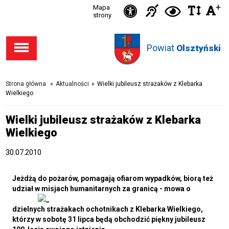
Ikonka
+
Ikonka
Ikonka
Mapa
Ikon
C
Przejdź
Przejdź
Przejdź
Przejdź
strony
zwięks
zwię
d
Informacja
deklaracja
do stopki
do menu
do opcji
do
odst
kontras
dla
dostępności
Powiat
w
Olsztyński
dostępności
głównego
wyszukiwarki
niesłysząc
tekśc
Strona główna
»
Aktualności
»
Wielki jubileusz strażaków z Klebarka
Wielkiego
Wielki jubileusz strażaków z Klebarka
Wielkiego
30.07.2010
Jeżdżą do pożarów, pomagają ofiarom wypadków, biorą też
udział w misjach
humanitarnych za granicą - mowa o
dzielnych strażakach ochotnikach z Klebarka Wielkiego,
którzy w sobotę 31 lipca będą obchodzić piękny jubileusz