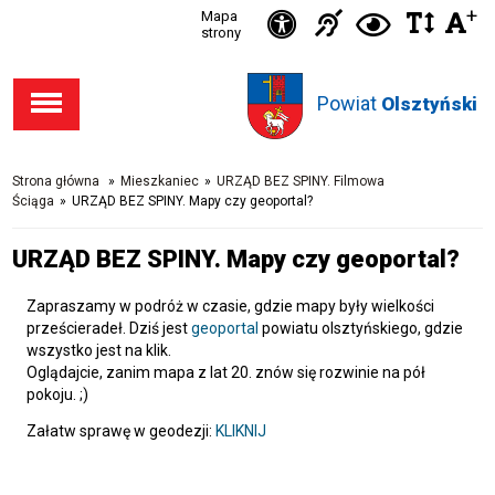
Ikonka
+
Ikonka
Ikonka
Mapa
Ikon
C
Przejdź
Przejdź
Przejdź
Przejdź
strony
zwięks
zwię
d
Informacja
deklaracja
do stopki
do menu
do opcji
do
odst
kontras
dla
dostępności
Powiat
w
Olsztyński
dostępności
głównego
wyszukiwarki
niesłysząc
tekśc
Strona główna
»
Mieszkaniec
»
URZĄD BEZ SPINY. Filmowa
Ściąga
»
URZĄD BEZ SPINY. Mapy czy geoportal?
URZĄD BEZ SPINY. Mapy czy geoportal?
Zapraszamy w podróż w czasie, gdzie mapy były wielkości
prześcieradeł. Dziś jest
geoportal
powiatu olsztyńskiego, gdzie
wszystko jest na klik.
Oglądajcie, zanim mapa z lat 20. znów się rozwinie na pół
pokoju. ;)
Załatw sprawę w geodezji:
KLIKNIJ