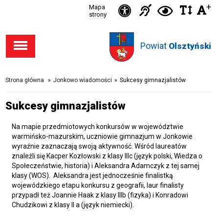
Ikonka
+
Ikonka
Ikonka
Mapa
Ikon
C
Przejdź
Przejdź
Przejdź
Przejdź
strony
zwięks
zwię
d
Informacja
deklaracja
do stopki
do menu
do opcji
do
odst
kontras
dla
dostępności
Powiat
w
Olsztyński
dostępności
głównego
wyszukiwarki
niesłysząc
tekśc
Strona główna
»
Jonkowo wiadomości
»
Sukcesy gimnazjalistów
Sukcesy gimnazjalistów
Na mapie przedmiotowych konkursów w województwie
warmińsko-mazurskim, uczniowie gimnazjum w Jonkowie
wyraźnie zaznaczają swoją aktywność. Wśród laureatów
znaleźli się Kacper Kozłowski z klasy IIIc (język polski, Wiedza o
Społeczeństwie, historia) i Aleksandra Adamczyk z tej samej
klasy (WOS). Aleksandra jest jednocześnie finalistką
wojewódzkiego etapu konkursu z geografii, laur finalisty
przypadł też Joannie Haak z klasy IIIb (fizyka) i Konradowi
Chudzikowi z klasy II a (język niemiecki).