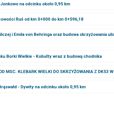
 Jonkowo na odcinku około 0,95 km
cowości Ruś od km 0+000 do km 0+596,18
lczej i Emila von Behringa oraz budowa skrzyżowania ulicy
u Borki Wielkie - Kobułty wraz z budową chodnika
D MSC. KLEBARK WIELKI DO SKRZYŻOWANIA Z DK53 W
Brąswałd - Dywity na odcinku około 0,95 km