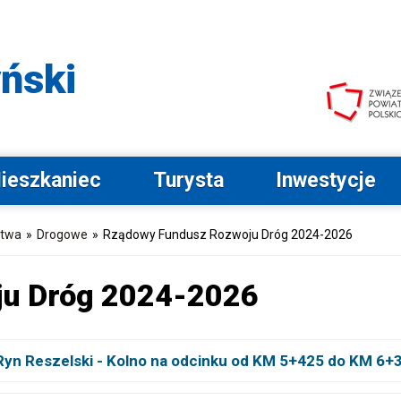
Przejdź do menu głównego
Przejdź do wyszukiwarki
Przejdź do stopki
Przejdź do opcji
dostępności
ński
ieszkaniec
Turysta
Inwestycje
stwa
»
Drogowe
»
Rządowy Fundusz Rozwoju Dróg 2024-2026
ju Dróg 2024-2026
 Ryn Reszelski - Kolno na odcinku od KM 5+425 do KM 6+