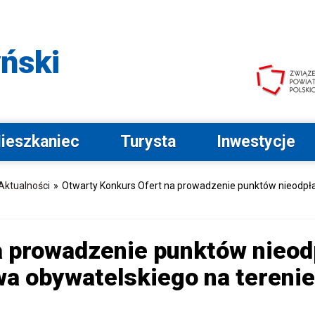
Przejdź do menu głównego
Przejdź do wyszukiwarki
Przejdź do stopki
Przejdź do opcji
dostępności
ński
ieszkaniec
Turysta
Inwestycje
Aktualności
»
Otwarty Konkurs Ofert na prowadzenie punktów nieodpła
a prowadzenie punktów nieod
a obywatelskiego na terenie