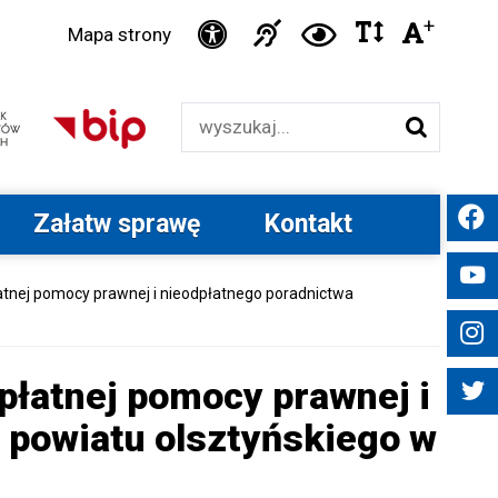
Ikonka
+
Ikonka
Ikonka
Ikonka
Czci
Mapa strony
zwiększ
zwiększ
duża
Informacja
deklaracja
odstępy
kontrast
Wyszukiwarka
dla
dostępności
w
niesłyszących
tekście
Załatw sprawę
Kontakt
tnej pomocy prawnej i nieodpłatnego poradnictwa
płatnej pomocy prawnej i
 powiatu olsztyńskiego w