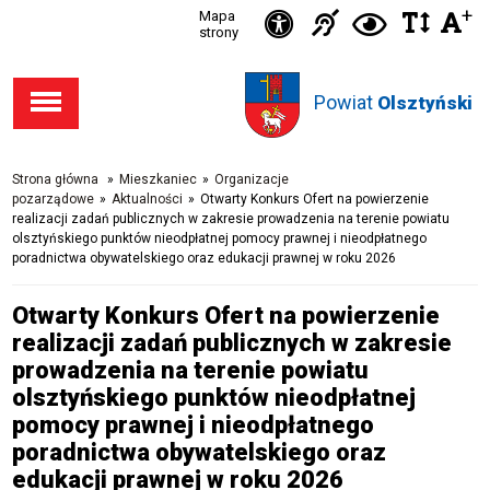
Ikonka
+
Ikonka
Ikonka
Mapa
Ikon
C
Przejdź
Przejdź
Przejdź
Przejdź
strony
zwięks
zwię
d
Informacja
deklaracja
do stopki
do menu
do opcji
do
odst
kontras
dla
dostępności
Powiat
w
Olsztyński
dostępności
głównego
wyszukiwarki
niesłysząc
tekśc
Strona główna
»
Mieszkaniec
»
Organizacje
pozarządowe
»
Aktualności
»
Otwarty Konkurs Ofert na powierzenie
realizacji zadań publicznych w zakresie prowadzenia na terenie powiatu
olsztyńskiego punktów nieodpłatnej pomocy prawnej i nieodpłatnego
poradnictwa obywatelskiego oraz edukacji prawnej w roku 2026
Otwarty Konkurs Ofert na powierzenie
realizacji zadań publicznych w zakresie
prowadzenia na terenie powiatu
olsztyńskiego punktów nieodpłatnej
pomocy prawnej i nieodpłatnego
poradnictwa obywatelskiego oraz
edukacji prawnej w roku 2026