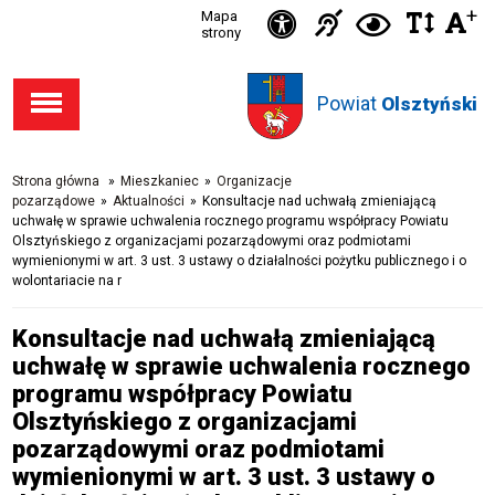
Ikonka
+
Ikonka
Ikonka
Mapa
Ikon
C
Przejdź
Przejdź
Przejdź
Przejdź
strony
zwięks
zwię
d
Informacja
deklaracja
do stopki
do menu
do opcji
do
odst
kontras
dla
dostępności
Powiat
w
Olsztyński
dostępności
głównego
wyszukiwarki
niesłysząc
tekśc
Strona główna
»
Mieszkaniec
»
Organizacje
pozarządowe
»
Aktualności
»
Konsultacje nad uchwałą zmieniającą
uchwałę w sprawie uchwalenia rocznego programu współpracy Powiatu
Olsztyńskiego z organizacjami pozarządowymi oraz podmiotami
wymienionymi w art. 3 ust. 3 ustawy o działalności pożytku publicznego i o
wolontariacie na r
Konsultacje nad uchwałą zmieniającą
uchwałę w sprawie uchwalenia rocznego
programu współpracy Powiatu
Olsztyńskiego z organizacjami
pozarządowymi oraz podmiotami
wymienionymi w art. 3 ust. 3 ustawy o