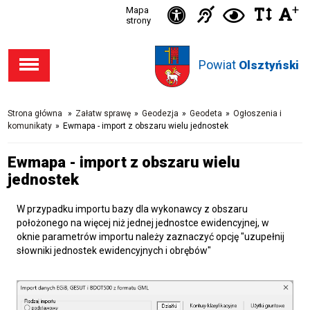
Ikonka
+
Ikonka
Ikonka
Mapa
Ikon
C
Przejdź
Przejdź
Przejdź
Przejdź
strony
zwięks
zwię
d
Informacja
deklaracja
do stopki
do menu
do opcji
do
odst
kontras
dla
dostępności
Powiat
w
Olsztyński
dostępności
głównego
wyszukiwarki
niesłysząc
tekśc
Strona główna
»
Załatw sprawę
»
Geodezja
»
Geodeta
»
Ogłoszenia i
komunikaty
»
Ewmapa - import z obszaru wielu jednostek
Ewmapa - import z obszaru wielu
jednostek
W przypadku importu bazy dla wykonawcy z obszaru
położonego na więcej niż jednej jednostce ewidencyjnej, w
oknie parametrów importu należy zaznaczyć opcję "uzupełnij
słowniki jednostek ewidencyjnych i obrębów"