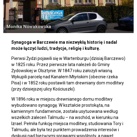
Monika Nowakowska
Synagoga w Barczewie ma niezwykłą historię i nadal
może łączyć ludzi, tradycje, religię i kulturę.
Pierwsi Żydzi pojawili się w Wartenburgu (dzisiaj Barczewo)
w 1825 roku. Przez pierwsze lata należeli do Gminy
Żydowskiej w Olsztynie. W 1847 roku założyli własną.
Wykupili parcelę nad Kanałem Młyńskim (obecnie rzeka
Pisa) i w 1852 roku postawili tam drewniany dom modlitwy
(przy dzisiejszej ulicy Kościuszki).
W 1896 roku w miejscu drewnianego domu modlitwy
wybudowano synagogę. W kształcie prostokąta, na
kamiennym fundamencie, została usytuowana według
wszelkich zaleceń Talmudu – na wschód, w kierunku na
Izrael. Pełniła funkcję miejsca modlitwy, studiowania Tory i
Talmudu, ale była też punktem prowadzenia interesów i
dyskusji nad bieżącymi sprawami wspólnoty, a nawet