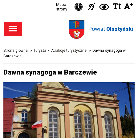
Ikonka
+
Ikonka
Ikonka
Mapa
Ikon
C
Przejdź
Przejdź
Przejdź
Przejdź
strony
zwięks
zwię
d
Informacja
deklaracja
do stopki
do menu
do opcji
do
odst
kontras
dla
dostępności
Powiat
w
Olsztyński
dostępności
głównego
wyszukiwarki
niesłysząc
tekśc
Strona główna
»
Turysta
»
Atrakcje turystyczne
»
Dawna synagoga w
Barczewie
Dawna synagoga w Barczewie