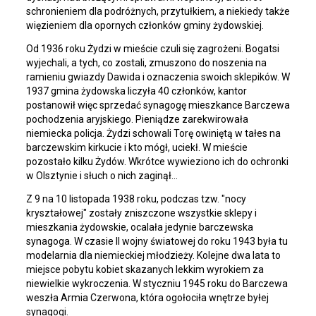
schronieniem dla podróżnych, przytułkiem, a niekiedy także
więzieniem dla opornych członków gminy żydowskiej.
Od 1936 roku Żydzi w mieście czuli się zagrożeni. Bogatsi
wyjechali, a tych, co zostali, zmuszono do noszenia na
ramieniu gwiazdy Dawida i oznaczenia swoich sklepików. W
1937 gmina żydowska liczyła 40 członków, kantor
postanowił więc sprzedać synagogę mieszkance Barczewa
pochodzenia aryjskiego. Pieniądze zarekwirowała
niemiecka policja. Żydzi schowali Torę owiniętą w tałes na
barczewskim kirkucie i kto mógł, uciekł. W mieście
pozostało kilku Żydów. Wkrótce wywieziono ich do ochronki
w Olsztynie i słuch o nich zaginął…
Z 9 na 10 listopada 1938 roku, podczas tzw. "nocy
kryształowej" zostały zniszczone wszystkie sklepy i
mieszkania żydowskie, ocalała jedynie barczewska
synagoga. W czasie II wojny światowej do roku 1943 była tu
modelarnia dla niemieckiej młodzieży. Kolejne dwa lata to
miejsce pobytu kobiet skazanych lekkim wyrokiem za
niewielkie wykroczenia. W styczniu 1945 roku do Barczewa
weszła Armia Czerwona, która ogołociła wnętrze byłej
synagogi.