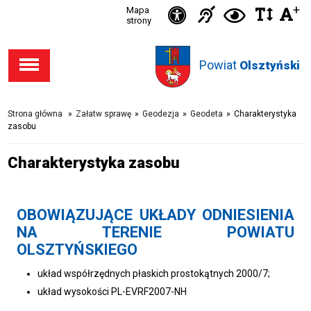
Ikonka
+
Ikonka
Ikonka
Mapa
Ikon
C
Przejdź
Przejdź
Przejdź
Przejdź
strony
zwięks
zwię
d
Informacja
deklaracja
do stopki
do menu
do opcji
do
odst
kontras
dla
dostępności
Powiat
w
Olsztyński
dostępności
głównego
wyszukiwarki
niesłysząc
tekśc
Strona główna
»
Załatw sprawę
»
Geodezja
»
Geodeta
»
Charakterystyka
zasobu
Charakterystyka zasobu
OBOWIĄZUJĄCE UKŁADY ODNIESIENIA
NA TERENIE POWIATU
OLSZTYŃSKIEGO
układ współrzędnych płaskich prostokątnych 2000/7;
układ wysokości PL-EVRF2007-NH