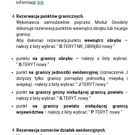
informacji:
link
Rezerwacja punktów granicznych.
Wykonawca samodzielnie poprzez Moduł Geodety
dokonuje rezerwacji punktów wewnątrz obrębu lub na jego
granicy.
Aby dokonać rezerwacji:punktu
wewnątrz obrębu
—
należy z listy wybrać: "
D.
TERYT.NR_OBRĘBU.nowy "
punktu
na granicy obrębu
— należy z listy wybrać:
"
O.
TERYT.nowy "
punkt
na granicy jednostki ewidencyjnej
(oznaczenie J
dotyczy tylko granicy pomiędzy jednostką miejską i
wiejską) - należy z listy wybrać: "
J
.TERYT.nowy "
punkt
na granicy gminy niebędącej granicą powiatu
–
należy z listy wybrać: "
G
.TERYT..nowy "
punkt
na granicy powiatu niebędącej granicą
województwa
– należy z listy wybrać: "
P
.TERYT. nowy "
Rezerwacja numerów działek ewidencyjnych.